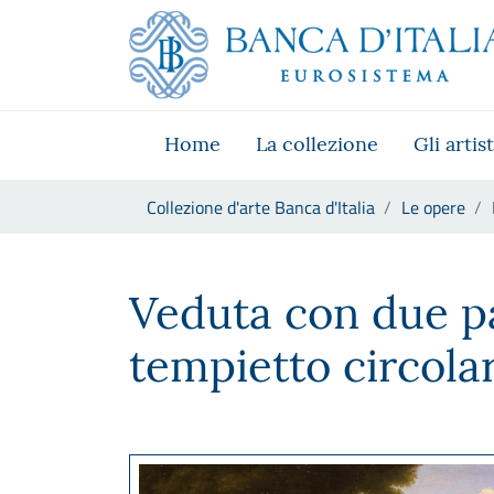
Vai al sito istituzionale
Skip to Main Content
Vai al menu di navigazione
Vai alla ricerca
Vai ai contenuti
Vai al footer
Home
La collezione
Gli artist
Ti trovi in:
Collezione d'arte Banca d'Italia
Le opere
Hendrik Frans Van Lint , dett
Veduta con due p
tempietto circola