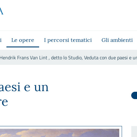
i
Le opere
I percorsi tematici
Gli ambienti
Hendrik Frans Van Lint , detto lo Studio, Veduta con due paesi e u
o lo Studio, Veduta con due pa
aesi e un
re