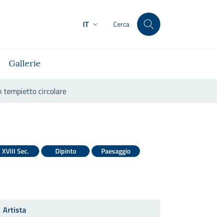
IT
Cerca
Gallerie
n tempietto circolare
esi e un tempietto circolare
XVIII Sec.
Dipinto
Paesaggio
Artista