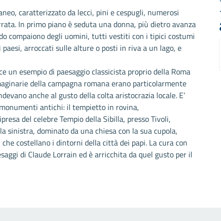
neo, caratterizzato da lecci, pini e cespugli, numerosi
rrata. In primo piano è seduta una donna, più dietro avanza
o compaiono degli uomini, tutti vestiti con i tipici costumi
 paesi, arroccati sulle alture o posti in riva a un lago, e
sce un esempio di paesaggio classicista proprio della Roma
maginarie della campagna romana erano particolarmente
ndevano anche al gusto della colta aristocrazia locale. E’
 monumenti antichi: il tempietto in rovina,
ipresa del celebre Tempio della Sibilla, presso Tivoli,
lla sinistra, dominato da una chiesa con la sua cupola,
che costellano i dintorni della città dei papi. La cura con
aggi di Claude Lorrain ed è arricchita da quel gusto per il