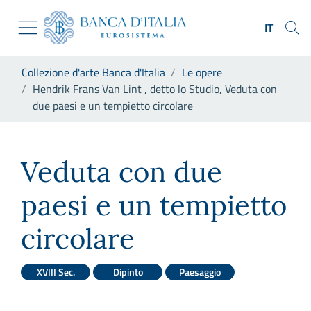
Vai al sito istituzionale
Skip to Main Content
Vai al menu di navigazione
IT
Vai alla ricerca
Vai ai contenuti
Ti trovi in:
Collezione d'arte Banca d'Italia
Le opere
Vai al footer
Hendrik Frans Van Lint , detto lo Studio, Veduta con
due paesi e un tempietto circolare
Hendrik Frans Van Lint , dett
Veduta con due
paesi e un tempietto
circolare
XVIII Sec.
Dipinto
Paesaggio