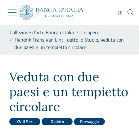
Vai al sito istituzionale
Skip to Main Content
Vai al menu di navigazione
IT
Vai alla ricerca
Vai ai contenuti
Ti trovi in:
Collezione d'arte Banca d'Italia
Le opere
Vai al footer
Hendrik Frans Van Lint , detto lo Studio, Veduta con
due paesi e un tempietto circolare
Hendrik Frans Van Lint , dett
Veduta con due
paesi e un tempietto
circolare
XVIII Sec.
Dipinto
Paesaggio