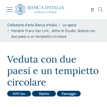
Vai al sito istituzionale
Skip to Main Content
Vai al menu di navigazione
IT
Vai alla ricerca
Vai ai contenuti
Ti trovi in:
Collezione d'arte Banca d'Italia
Le opere
Vai al footer
Hendrik Frans Van Lint , detto lo Studio, Veduta con
due paesi e un tempietto circolare
Hendrik Frans Van Lint , dett
Veduta con due
paesi e un tempietto
circolare
XVIII Sec.
Dipinto
Paesaggio