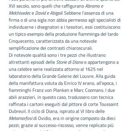
XVI secolo, sono quelli che raffigurano
Abramo e
Melchisedec
e
David e Abigail
. Sebbene l’assenza di una
firma o di una sigla non abbia permesso agli specialisti di
individuarne i disegnatori e i tessitori, essi costituiscono
un tipico esempio della produzione fiamminga del tardo
Cinquecento, caratterizzata da una notevole
semplificazione dei contrasti chiaroscurali.
Di notevole qualità sono i tre pezzi che illustrano
altrettanti episodi delle
Storie di Diana
e appartengono a
una celebre serie realizzata attorno al 1625 nel
laboratorio della Grande Galerie del Louvre. Alla guida
della manifattura voluta da Enrico IV erano, all’epoca, i
fiamminghi Franz von Planken e Marc Coomans. I due
abili arazzieri, in questo caso, tradussero con tecnica
raffinata i cartoni eseguiti dal pittore di corte Toussaint
Dubreuil. Il ciclo di Diana, ispirato al VI libro delle
Metamorfosi
di Ovidio, era in origine composto da dieci
pezzi; grazie al successo riscosso, venne replicato più