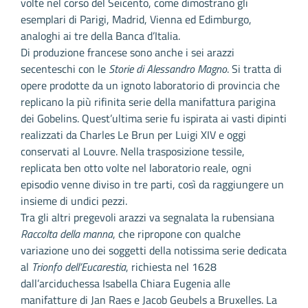
volte nel corso del Seicento, come dimostrano gli
esemplari di Parigi, Madrid, Vienna ed Edimburgo,
analoghi ai tre della Banca d’Italia.
Di produzione francese sono anche i sei arazzi
secenteschi con le
Storie di Alessandro Magno
. Si tratta di
opere prodotte da un ignoto laboratorio di provincia che
replicano la più rifinita serie della manifattura parigina
dei Gobelins. Quest’ultima serie fu ispirata ai vasti dipinti
realizzati da Charles Le Brun per Luigi XIV e oggi
conservati al Louvre. Nella trasposizione tessile,
replicata ben otto volte nel laboratorio reale, ogni
episodio venne diviso in tre parti, così da raggiungere un
insieme di undici pezzi.
Tra gli altri pregevoli arazzi va segnalata la rubensiana
Raccolta della manna
, che ripropone con qualche
variazione uno dei soggetti della notissima serie dedicata
al
Trionfo dell’Eucarestia
, richiesta nel 1628
dall’arciduchessa Isabella Chiara Eugenia alle
manifatture di Jan Raes e Jacob Geubels a Bruxelles. La