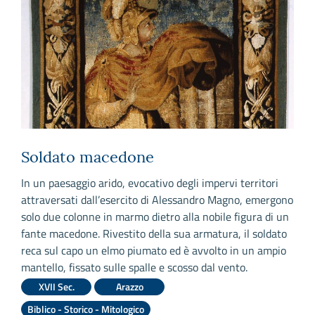
Soldato macedone
o
In un paesaggio arido, evocativo degli impervi territori
D
attraversati dall’esercito di Alessandro Magno, emergono
a
solo due colonne in marmo dietro alla nobile figura di un
c
fante macedone. Rivestito della sua armatura, il soldato
O
reca sul capo un elmo piumato ed è avvolto in un ampio
e
mantello, fissato sulle spalle e scosso dal vento.
3
r
XVII Sec.
Arazzo
P
Biblico - Storico - Mitologico