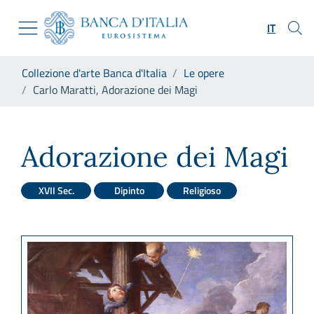
Vai al sito istituzionale
Skip to Main Content
Vai al menu di navigazione
IT
Vai alla ricerca
Vai ai contenuti
Ti trovi in:
Collezione d'arte Banca d'Italia
Le opere
Vai al footer
Carlo Maratti, Adorazione dei Magi
Carlo Maratti, Adorazione de
Adorazione dei Magi
XVII Sec.
Dipinto
Religioso