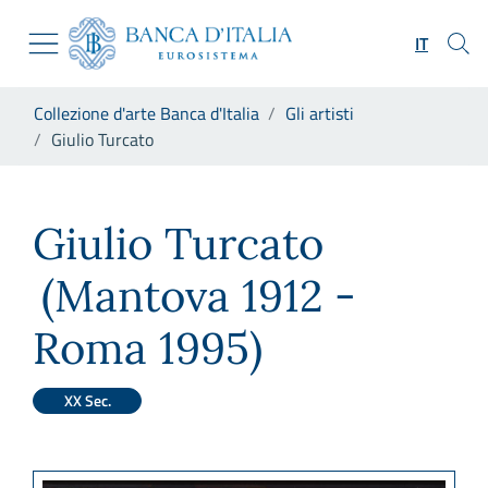
Vai al sito istituzionale
Skip to Main Content
Vai al menu di navigazione
IT
Vai alla ricerca
Vai ai contenuti
Ti trovi in:
Collezione d'arte Banca d'Italia
Gli artisti
Vai al footer
Giulio Turcato
Giulio Turcato
Giulio Turcato
(Mantova 1912 -
Roma 1995)
XX Sec.