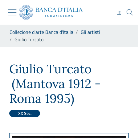
Vai al sito istituzionale
Skip to Main Content
Vai al menu di navigazione
IT
Vai alla ricerca
Vai ai contenuti
Ti trovi in:
Collezione d'arte Banca d'Italia
Gli artisti
Vai al footer
Giulio Turcato
Giulio Turcato
Giulio Turcato
(Mantova 1912 -
Roma 1995)
XX Sec.