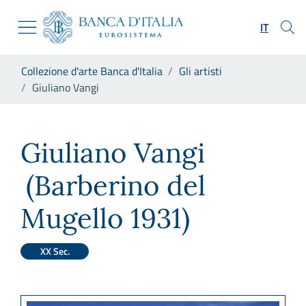
Vai al sito istituzionale
Skip to Main Content
Vai al menu di navigazione
IT
Vai alla ricerca
Vai ai contenuti
Ti trovi in:
Collezione d'arte Banca d'Italia
Gli artisti
Vai al footer
Giuliano Vangi
Giuliano Vangi
Giuliano Vangi
(Barberino del
Mugello 1931)
XX Sec.