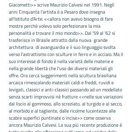
Giacometti>> scrive Maurizio Calvesi nel 1991. Negli
anni Cinquanta l'artista è a Pesaro dove insegna
all'Istituto d'Arte: <<allora non avevo bisogno di fare
mostre perchè volevo solo perfezionare la mia
personalità e trovare il mio mondo>>. Dal '59 al '62 si
trasferisce in Brasile attratto dalla nuova grande
architettura di avanguardia e il suo linguaggio svolta
verso l'astrattismo con sculture in ferro e in acciaio. Ma il
suo interesse di fondo è nella varietà delle materie e
nella grande libertà che l'uso dei diversi materiali gli
offre. Ora cerca suggerimenti nella scultura brasiliana
arcaica rimescolando materiali caldi e freddi, ruvidi e
levigati, classici e anti-classici passando ad un modellato
senza scarti improvvisi né fratture <<nelle sue variazioni
dal liscio al gommoso, allo screziato, al turgido e al secco,
al morbido e al tagliente, dalle ricolme lucentezze alle
scabre superfici puntinate o incise>> come osserva
ancora Maurizio Calvesi. La sua più recente produzione è
tutta rivolta alla riflessione sull'uomo, ad un'idea della