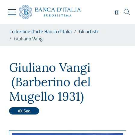
Vai al sito istituzionale
Skip to Main Content
Vai al menu di navigazione
IT
Vai alla ricerca
Vai ai contenuti
Ti trovi in:
Collezione d'arte Banca d'Italia
Gli artisti
Vai al footer
Giuliano Vangi
Giuliano Vangi
Giuliano Vangi
(Barberino del
Mugello 1931)
XX Sec.