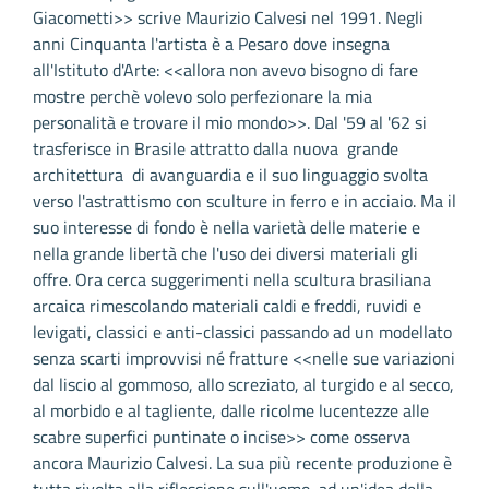
Giacometti>> scrive Maurizio Calvesi nel 1991. Negli
anni Cinquanta l'artista è a Pesaro dove insegna
all'Istituto d'Arte: <<allora non avevo bisogno di fare
mostre perchè volevo solo perfezionare la mia
personalità e trovare il mio mondo>>. Dal '59 al '62 si
trasferisce in Brasile attratto dalla nuova grande
architettura di avanguardia e il suo linguaggio svolta
verso l'astrattismo con sculture in ferro e in acciaio. Ma il
suo interesse di fondo è nella varietà delle materie e
nella grande libertà che l'uso dei diversi materiali gli
offre. Ora cerca suggerimenti nella scultura brasiliana
arcaica rimescolando materiali caldi e freddi, ruvidi e
levigati, classici e anti-classici passando ad un modellato
senza scarti improvvisi né fratture <<nelle sue variazioni
dal liscio al gommoso, allo screziato, al turgido e al secco,
al morbido e al tagliente, dalle ricolme lucentezze alle
scabre superfici puntinate o incise>> come osserva
ancora Maurizio Calvesi. La sua più recente produzione è
tutta rivolta alla riflessione sull'uomo, ad un'idea della