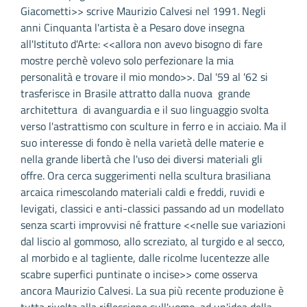
Giacometti>> scrive Maurizio Calvesi nel 1991. Negli
anni Cinquanta l'artista è a Pesaro dove insegna
all'Istituto d'Arte: <<allora non avevo bisogno di fare
mostre perchè volevo solo perfezionare la mia
personalità e trovare il mio mondo>>. Dal '59 al '62 si
trasferisce in Brasile attratto dalla nuova grande
architettura di avanguardia e il suo linguaggio svolta
verso l'astrattismo con sculture in ferro e in acciaio. Ma il
suo interesse di fondo è nella varietà delle materie e
nella grande libertà che l'uso dei diversi materiali gli
offre. Ora cerca suggerimenti nella scultura brasiliana
arcaica rimescolando materiali caldi e freddi, ruvidi e
levigati, classici e anti-classici passando ad un modellato
senza scarti improvvisi né fratture <<nelle sue variazioni
dal liscio al gommoso, allo screziato, al turgido e al secco,
al morbido e al tagliente, dalle ricolme lucentezze alle
scabre superfici puntinate o incise>> come osserva
ancora Maurizio Calvesi. La sua più recente produzione è
tutta rivolta alla riflessione sull'uomo, ad un'idea della