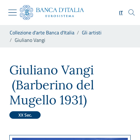
Vai al sito istituzionale
Skip to Main Content
Vai al menu di navigazione
IT
Vai alla ricerca
Vai ai contenuti
Ti trovi in:
Collezione d'arte Banca d'Italia
Gli artisti
Vai al footer
Giuliano Vangi
Giuliano Vangi
Giuliano Vangi
(Barberino del
Mugello 1931)
XX Sec.