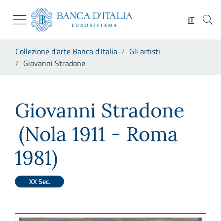
Vai al sito istituzionale
Skip to Main Content
Vai al menu di navigazione
IT
Vai alla ricerca
Vai ai contenuti
Ti trovi in:
Collezione d'arte Banca d'Italia
Gli artisti
Vai al footer
Giovanni Stradone
Giovanni Stradone
Giovanni Stradone
(Nola 1911 - Roma
1981)
XX Sec.