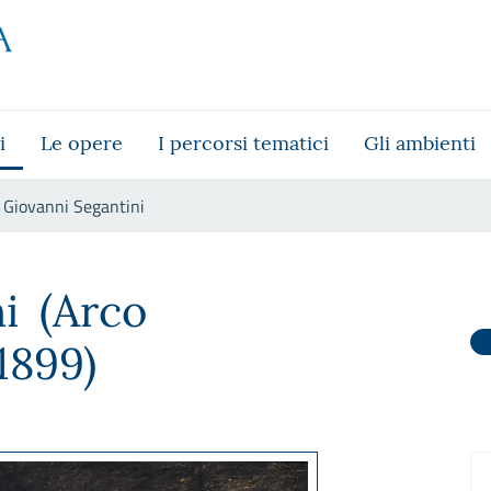
i
Le opere
I percorsi tematici
Gli ambienti
Giovanni Segantini
ni
(Arco
1899)