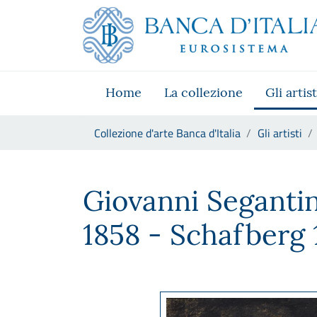
Vai al sito istituzionale
Skip to Main Content
Vai al menu di navigazione
Vai alla ricerca
Vai ai contenuti
Vai al footer
Home
La collezione
Gli artist
Ti trovi in:
Collezione d'arte Banca d'Italia
Gli artisti
Giovanni Segantini
Giovanni Seganti
1858 - Schafberg 