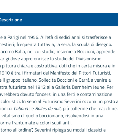
Descrizione
a Parigi nel 1956. All'età di sedici anni si trasferisce a
tieri; frequenta tuttavia, la sera, la scuola di disegno.
acomo Balla, nel cui studio, insieme a Boccioni, apprende
 Parigi dove approfondisce lo studio del Divisionismo
 pittura chiara e costruttiva, doti che in certa misura e in
1910 è tra i firmatari del Manifesto dei Pittori Futuristi,
 il gruppo italiano. Sollecita Boccioni e Carrà a venire a
stra futurista nel 1912 alla Galleria Bernheim Jeune. Per
avrebbero dovuto fondersi in una fertile contaminazione
 coloristici. In seno al Futurismo Severini occupa un posto a
ioni di
Cabarets
e
Boites de nuit
, più ballerine che macchine.
vitalismo di quello boccioniano, risolvendosi in una
 forme frantumate e colori squillanti.
orno all'ordine”, Severini ripiega su moduli classici e