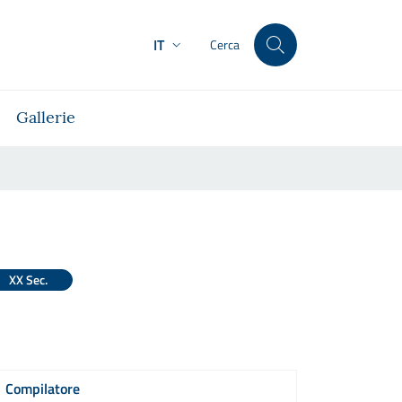
IT
Cerca
Gallerie
XX Sec.
Compilatore