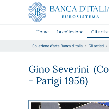
Vai al sito istituzionale
Skip to Main Content
Vai al menu di navigazione
Vai alla ricerca
Vai ai contenuti
Vai al footer
Home
La collezione
Gli artist
Ti trovi in:
Collezione d'arte Banca d'Italia
Gli artisti
Gino Severini
Gino Severini
(Co
- Parigi 1956)