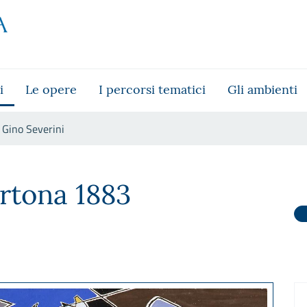
i
Le opere
I percorsi tematici
Gli ambienti
Gino Severini
rtona 1883