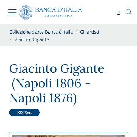
Vai al sito istituzionale
Skip to Main Content
Vai al menu di navigazione
IT
Vai alla ricerca
Vai ai contenuti
Ti trovi in:
Collezione d'arte Banca d'Italia
Gli artisti
Vai al footer
Giacinto Gigante
Giacinto Gigante
Giacinto Gigante
(Napoli 1806 -
Napoli 1876)
XIX Sec.