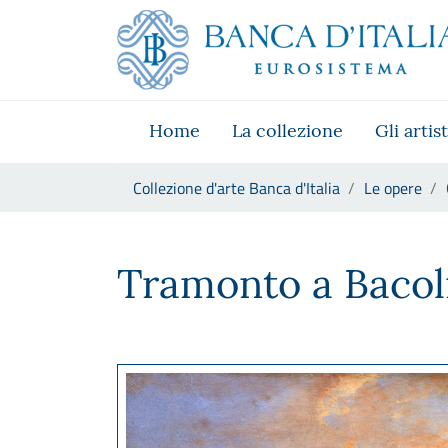
Vai al sito istituzionale
Skip to Main Content
Vai al menu di navigazione
Vai alla ricerca
Vai ai contenuti
Vai al footer
Home
La collezione
Gli artist
Ti trovi in:
Collezione d'arte Banca d'Italia
Le opere
Giacinto Gigante, Tramonto a
Tramonto a Bacol