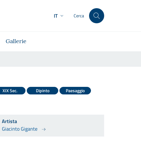
IT
Cerca
Gallerie
XIX Sec.
Dipinto
Paesaggio
Artista
Giacinto Gigante