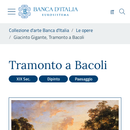
Vai al sito istituzionale
Skip to Main Content
Vai al menu di navigazione
IT
Vai alla ricerca
Vai ai contenuti
Ti trovi in:
Collezione d'arte Banca d'Italia
Le opere
Vai al footer
Giacinto Gigante, Tramonto a Bacoli
Giacinto Gigante, Tramonto a
Tramonto a Bacoli
XIX Sec.
Dipinto
Paesaggio