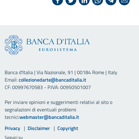
Banca d'Italia | Via Nazionale, 91 | 00184 Rome | Italy
Email:
collezionedarte@bancaditalia.it
CF: 00997670583 - P.IVA: 00950501007
Per inviare opinioni e suggerimenti relativi al sito o
segnalazioni di eventuali problemi
tecnici:
webmaster@bancaditalia.it
Link utili
Privacy
Disclaimer
Copyright
Seguici su