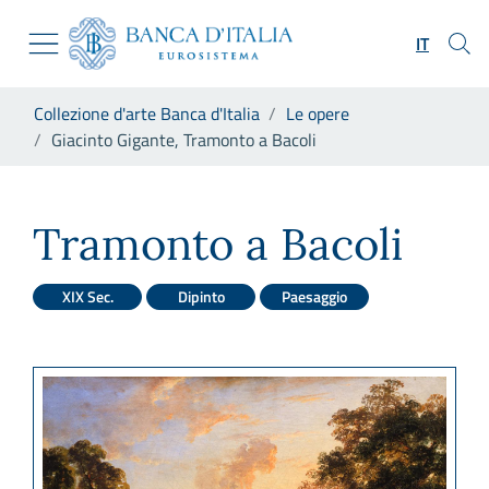
Vai al sito istituzionale
Skip to Main Content
Vai al menu di navigazione
IT
Vai alla ricerca
Vai ai contenuti
Ti trovi in:
Collezione d'arte Banca d'Italia
Le opere
Vai al footer
Giacinto Gigante, Tramonto a Bacoli
Giacinto Gigante, Tramonto a
Tramonto a Bacoli
XIX Sec.
Dipinto
Paesaggio