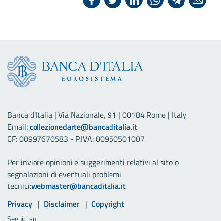
Banca d'Italia | Via Nazionale, 91 | 00184 Rome | Italy
Email:
collezionedarte@bancaditalia.it
CF: 00997670583 - P.IVA: 00950501007
Per inviare opinioni e suggerimenti relativi al sito o
segnalazioni di eventuali problemi
tecnici:
webmaster@bancaditalia.it
Link utili
Privacy
Disclaimer
Copyright
Seguici su