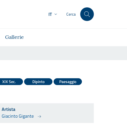
IT
Cerca
Gallerie
XIX Sec.
Dipinto
Paesaggio
Artista
Giacinto Gigante