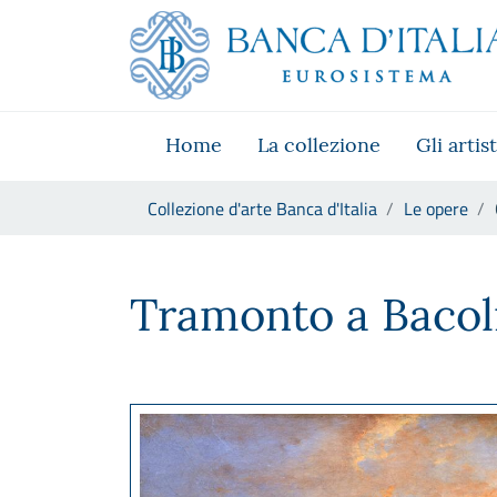
Vai al sito istituzionale
Skip to Main Content
Vai al menu di navigazione
Vai alla ricerca
Vai ai contenuti
Vai al footer
Home
La collezione
Gli artist
Ti trovi in:
Collezione d'arte Banca d'Italia
Le opere
Giacinto Gigante, Tramonto a
Tramonto a Bacol