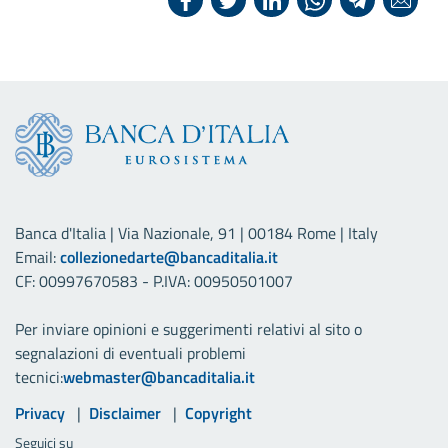
Banca d'Italia | Via Nazionale, 91 | 00184 Rome | Italy
Email:
collezionedarte@bancaditalia.it
CF: 00997670583 - P.IVA: 00950501007
Per inviare opinioni e suggerimenti relativi al sito o
segnalazioni di eventuali problemi
tecnici:
webmaster@bancaditalia.it
Link utili
Privacy
Disclaimer
Copyright
Seguici su