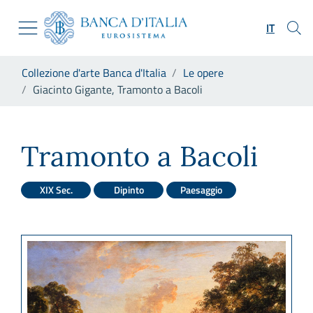
Vai al sito istituzionale
Skip to Main Content
Vai al menu di navigazione
IT
Vai alla ricerca
Vai ai contenuti
Ti trovi in:
Collezione d'arte Banca d'Italia
Le opere
Vai al footer
Giacinto Gigante, Tramonto a Bacoli
Giacinto Gigante, Tramonto a
Tramonto a Bacoli
XIX Sec.
Dipinto
Paesaggio