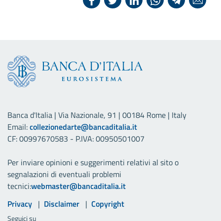
Banca d'Italia | Via Nazionale, 91 | 00184 Rome | Italy
Email:
collezionedarte@bancaditalia.it
CF: 00997670583 - P.IVA: 00950501007
Per inviare opinioni e suggerimenti relativi al sito o
segnalazioni di eventuali problemi
tecnici:
webmaster@bancaditalia.it
Link utili
Privacy
Disclaimer
Copyright
Seguici su