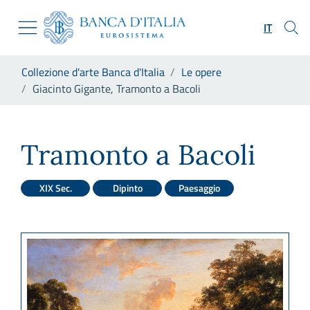
Vai al sito istituzionale
Skip to Main Content
Vai al menu di navigazione
IT
Vai alla ricerca
Vai ai contenuti
Ti trovi in:
Collezione d'arte Banca d'Italia
Le opere
Vai al footer
Giacinto Gigante, Tramonto a Bacoli
Giacinto Gigante, Tramonto a
Tramonto a Bacoli
XIX Sec.
Dipinto
Paesaggio