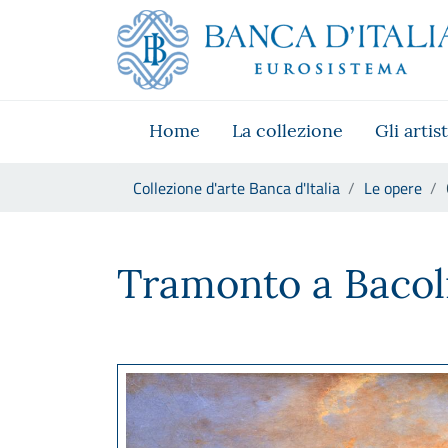
Vai al sito istituzionale
Skip to Main Content
Vai al menu di navigazione
Vai alla ricerca
Vai ai contenuti
Vai al footer
Home
La collezione
Gli artist
Ti trovi in:
Collezione d'arte Banca d'Italia
Le opere
Giacinto Gigante, Tramonto a
Tramonto a Bacol