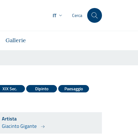
IT
Cerca
Gallerie
XIX Sec.
Dipinto
Paesaggio
Artista
Giacinto Gigante