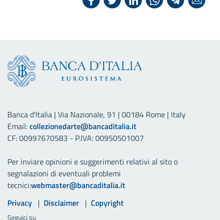
Banca d'Italia | Via Nazionale, 91 | 00184 Rome | Italy
Email:
collezionedarte@bancaditalia.it
CF: 00997670583 - P.IVA: 00950501007
Per inviare opinioni e suggerimenti relativi al sito o
segnalazioni di eventuali problemi
tecnici:
webmaster@bancaditalia.it
Link utili
Privacy
Disclaimer
Copyright
Seguici su