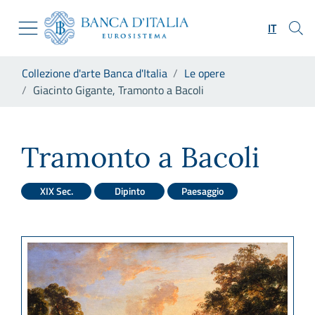
Vai al sito istituzionale
Skip to Main Content
Vai al menu di navigazione
IT
Vai alla ricerca
Vai ai contenuti
Ti trovi in:
Collezione d'arte Banca d'Italia
Le opere
Vai al footer
Giacinto Gigante, Tramonto a Bacoli
Giacinto Gigante, Tramonto a
Tramonto a Bacoli
XIX Sec.
Dipinto
Paesaggio