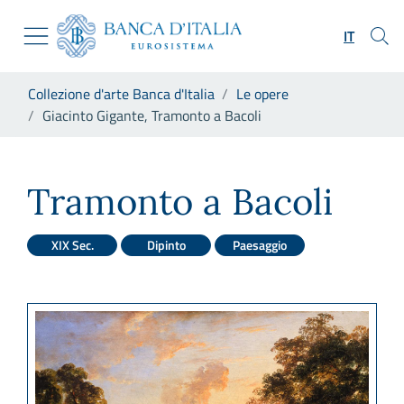
Vai al sito istituzionale
Skip to Main Content
Vai al menu di navigazione
IT
Vai alla ricerca
Vai ai contenuti
Ti trovi in:
Collezione d'arte Banca d'Italia
Le opere
Vai al footer
Giacinto Gigante, Tramonto a Bacoli
Giacinto Gigante, Tramonto a
Tramonto a Bacoli
XIX Sec.
Dipinto
Paesaggio