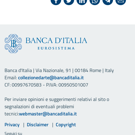
Banca d'Italia | Via Nazionale, 91 | 00184 Rome | Italy
Email:
collezionedarte@bancaditalia.it
CF: 00997670583 - P.IVA: 00950501007
Per inviare opinioni e suggerimenti relativi al sito o
segnalazioni di eventuali problemi
tecnici:
webmaster@bancaditalia.it
Link utili
Privacy
Disclaimer
Copyright
Seguici su