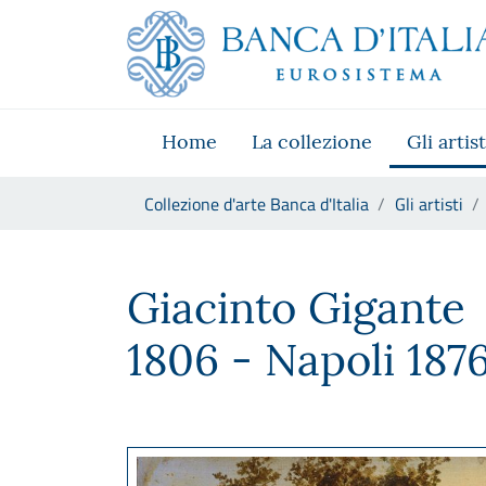
Vai al sito istituzionale
Skip to Main Content
Vai al menu di navigazione
Vai alla ricerca
Vai ai contenuti
Vai al footer
Home
La collezione
Gli artist
Ti trovi in:
Collezione d'arte Banca d'Italia
Gli artisti
Giacinto Gigante
Giacinto Gigante
1806 - Napoli 1876