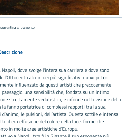
 sorrentina al tramonto
Descrizione
Napoli, dove svolge l’intera sua carriera e dove sono
ell’Ottocento alcuni dei più significativi nuovi pittori
emente influenzato da questi artisti che precocemente
 paesaggio: una sensibilità che, fondata su un intimo
izione strettamente vedutistica, e infonde nella visione della
 la fanno portatrice di complessi rapporti tra la sua
 d’animo, le pulsioni, dell’artista. Questa sottile e intensa
a libera effusione del colore nella luce, forme che
nto in molte aree artistiche d’Europa.
ra attivo a Napoli, trovò in Gigante il suo esponente più