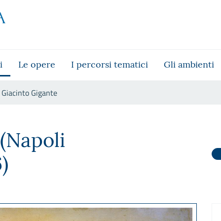
i
Le opere
I percorsi tematici
Gli ambienti
Giacinto Gigante
(Napoli
)