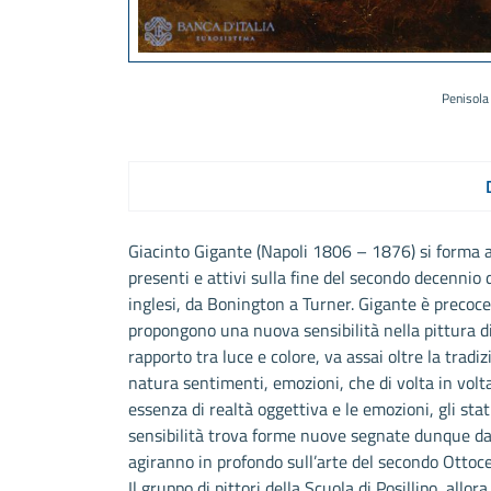
Penisola
Giacinto Gigante (Napoli 1806 – 1876) si forma a 
presenti e attivi sulla fine del secondo decennio d
inglesi, da Bonington a Turner. Gigante è precoc
propongono una nuova sensibilità nella pittura di
rapporto tra luce e colore, va assai oltre la trad
natura sentimenti, emozioni, che di volta in volta
essenza di realtà oggettiva e le emozioni, gli stati
sensibilità trova forme nuove segnate dunque dall
agiranno in profondo sull’arte del secondo Ottoce
Il gruppo di pittori della Scuola di Posillipo, allo