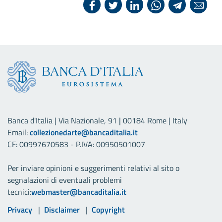
Banca d'Italia | Via Nazionale, 91 | 00184 Rome | Italy
Email:
collezionedarte@bancaditalia.it
CF: 00997670583 - P.IVA: 00950501007
Per inviare opinioni e suggerimenti relativi al sito o
segnalazioni di eventuali problemi
tecnici:
webmaster@bancaditalia.it
Link utili
Privacy
Disclaimer
Copyright