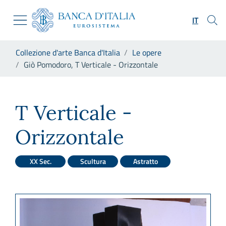
Vai al sito istituzionale
Skip to Main Content
Vai al menu di navigazione
IT
Vai alla ricerca
Vai ai contenuti
Ti trovi in:
Collezione d'arte Banca d'Italia
Le opere
Vai al footer
Giò Pomodoro, T Verticale - Orizzontale
Giò Pomodoro, T Verticale - 
T Verticale -
Orizzontale
XX Sec.
Scultura
Astratto