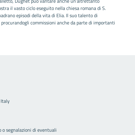
avalletto, Dughet può vantare anche un’altrettanto
ra il vasto ciclo eseguito nella chiesa romana di S.
rano episodi della vita di Elia. Il suo talento di
 procurandogli commissioni anche da parte di importanti
Link utili
Italy
o o segnalazioni di eventuali