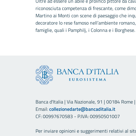
Oltre ad essere un abile e prolifico pittore da c
riconosciuta competenza di frescante, come dimost
Martino ai Monti con scene di paesaggio che inquad
decoratore lo rese famoso nell’ambiente romano,
famiglie, quali i Pamphilj, i Colonna e i Borghese.
Banca d'Italia | Via Nazionale, 91 | 00184 Rome | 
Email:
collezionedarte@bancaditalia.it
CF: 00997670583 - P.IVA: 00950501007
Per inviare opinioni e suggerimenti relativi al sit