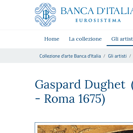
Vai al sito istituzionale
Skip to Main Content
Vai al menu di navigazione
Vai alla ricerca
Vai ai contenuti
Vai al footer
Home
La collezione
Gli artist
Ti trovi in:
Collezione d'arte Banca d'Italia
Gli artisti
Gaspard Dughet
Gaspard Dughet
- Roma 1675)