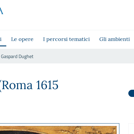
i
Le opere
I percorsi tematici
Gli ambienti
Gaspard Dughet
(Roma 1615