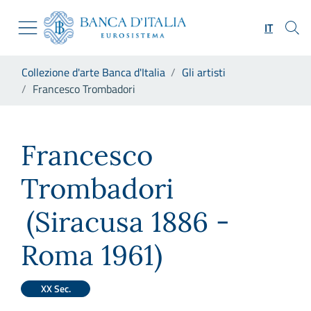
Vai al sito istituzionale
Skip to Main Content
Vai al menu di navigazione
IT
Vai alla ricerca
Vai ai contenuti
Ti trovi in:
Collezione d'arte Banca d'Italia
Gli artisti
Vai al footer
Francesco Trombadori
Francesco Trombadori
Francesco
Trombadori
(Siracusa 1886 -
Roma 1961)
XX Sec.