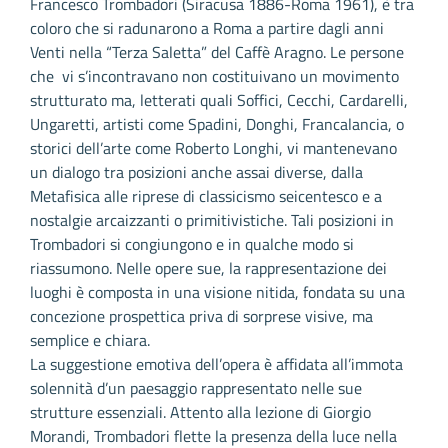
Francesco Trombadori (Siracusa 1886-Roma 1961), è tra
coloro che si radunarono a Roma a partire dagli anni
Venti nella “Terza Saletta” del Caffè Aragno. Le persone
che vi s’incontravano non costituivano un movimento
strutturato ma, letterati quali Soffici, Cecchi, Cardarelli,
Ungaretti, artisti come Spadini, Donghi, Francalancia, o
storici dell’arte come Roberto Longhi, vi mantenevano
un dialogo tra posizioni anche assai diverse, dalla
Metafisica alle riprese di classicismo seicentesco e a
nostalgie arcaizzanti o primitivistiche. Tali posizioni in
Trombadori si congiungono e in qualche modo si
riassumono. Nelle opere sue, la rappresentazione dei
luoghi è composta in una visione nitida, fondata su una
concezione prospettica priva di sorprese visive, ma
semplice e chiara.
La suggestione emotiva dell’opera è affidata all’immota
solennità d’un paesaggio rappresentato nelle sue
strutture essenziali. Attento alla lezione di Giorgio
Morandi, Trombadori flette la presenza della luce nella