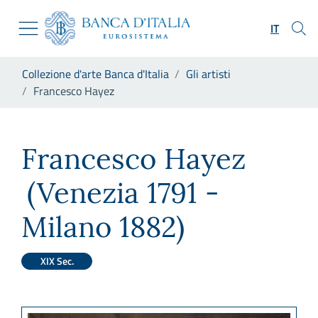
Vai al sito istituzionale
Skip to Main Content
Vai al menu di navigazione
IT
Vai alla ricerca
Vai ai contenuti
Ti trovi in:
Collezione d'arte Banca d'Italia
Gli artisti
Vai al footer
Francesco Hayez
Francesco Hayez
Francesco Hayez
(Venezia 1791 -
Milano 1882)
XIX Sec.