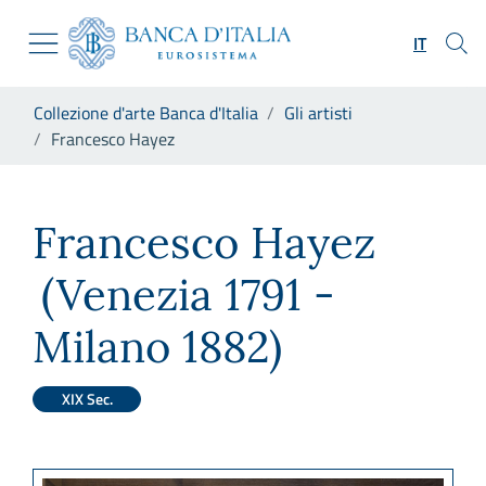
Vai al sito istituzionale
Skip to Main Content
Vai al menu di navigazione
IT
Vai alla ricerca
Vai ai contenuti
Ti trovi in:
Collezione d'arte Banca d'Italia
Gli artisti
Vai al footer
Francesco Hayez
Francesco Hayez
Francesco Hayez
(Venezia 1791 -
Milano 1882)
XIX Sec.