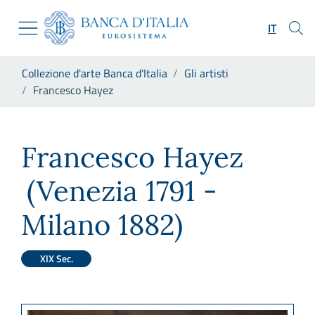
Vai al sito istituzionale
Skip to Main Content
Vai al menu di navigazione
IT
Vai alla ricerca
Vai ai contenuti
Ti trovi in:
Collezione d'arte Banca d'Italia
Gli artisti
Vai al footer
Francesco Hayez
Francesco Hayez
Francesco Hayez
(Venezia 1791 -
Milano 1882)
XIX Sec.