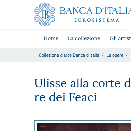
Vai al sito istituzionale
Skip to Main Content
Vai al menu di navigazione
Vai alla ricerca
Vai ai contenuti
Vai al footer
Home
La collezione
Gli artist
Ti trovi in:
Collezione d'arte Banca d'Italia
Le opere
Francesco Hayez, Ulisse alla c
Ulisse alla corte 
re dei Feaci