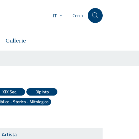
IT
Cerca
Gallerie
XIX Sec.
Dipinto
iblico - Storico - Mitologico
Artista