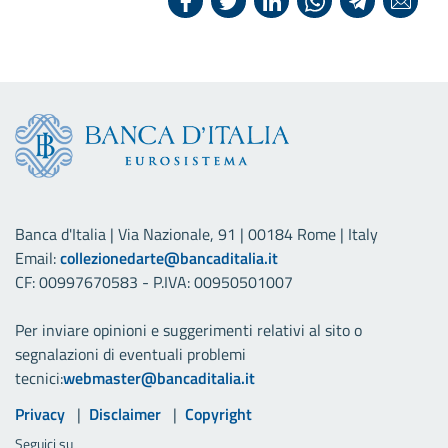
Banca d'Italia | Via Nazionale, 91 | 00184 Rome | Italy
Email:
collezionedarte@bancaditalia.it
CF: 00997670583 - P.IVA: 00950501007
Per inviare opinioni e suggerimenti relativi al sito o
segnalazioni di eventuali problemi
tecnici:
webmaster@bancaditalia.it
Link utili
Privacy
Disclaimer
Copyright
Seguici su