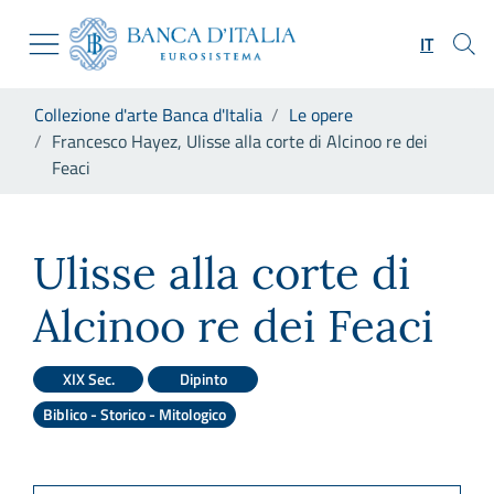
Vai al sito istituzionale
Skip to Main Content
Vai al menu di navigazione
IT
Vai alla ricerca
Vai ai contenuti
Ti trovi in:
Collezione d'arte Banca d'Italia
Le opere
Vai al footer
Francesco Hayez, Ulisse alla corte di Alcinoo re dei
Feaci
Francesco Hayez, Ulisse alla c
Ulisse alla corte di
Alcinoo re dei Feaci
XIX Sec.
Dipinto
Biblico - Storico - Mitologico