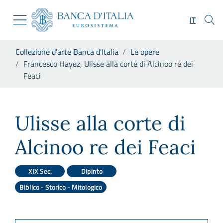
Vai al sito istituzionale
Skip to Main Content
Vai al menu di navigazione
IT
Vai alla ricerca
Vai ai contenuti
Ti trovi in:
Collezione d'arte Banca d'Italia
Le opere
Vai al footer
Francesco Hayez, Ulisse alla corte di Alcinoo re dei
Feaci
Francesco Hayez, Ulisse alla c
Ulisse alla corte di
Alcinoo re dei Feaci
XIX Sec.
Dipinto
Biblico - Storico - Mitologico