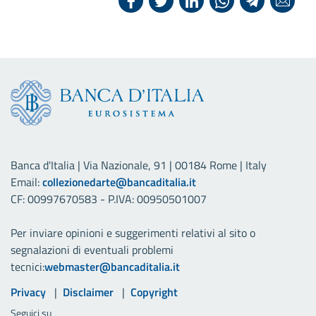
Banca d'Italia | Via Nazionale, 91 | 00184 Rome | Italy
Email:
collezionedarte@bancaditalia.it
CF: 00997670583 - P.IVA: 00950501007
Per inviare opinioni e suggerimenti relativi al sito o
segnalazioni di eventuali problemi
tecnici:
webmaster@bancaditalia.it
Link utili
Privacy
Disclaimer
Copyright
Seguici su