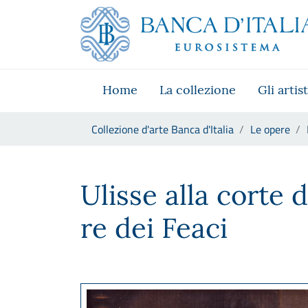
Vai al sito istituzionale
Skip to Main Content
Vai al menu di navigazione
Vai alla ricerca
Vai ai contenuti
Vai al footer
Home
La collezione
Gli artist
Ti trovi in:
Collezione d'arte Banca d'Italia
Le opere
Francesco Hayez, Ulisse alla c
Ulisse alla corte 
re dei Feaci