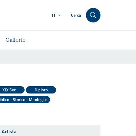
IT
Cerca
Gallerie
XIX Sec.
Dipinto
iblico - Storico - Mitologico
Artista