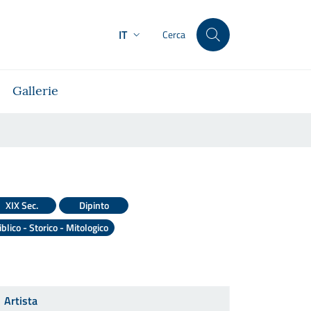
IT
Cerca
Gallerie
XIX Sec.
Dipinto
iblico - Storico - Mitologico
Artista