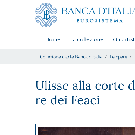
Vai al sito istituzionale
Skip to Main Content
Vai al menu di navigazione
Vai alla ricerca
Vai ai contenuti
Vai al footer
Home
La collezione
Gli artist
Ti trovi in:
Collezione d'arte Banca d'Italia
Le opere
Francesco Hayez, Ulisse alla c
Ulisse alla corte 
re dei Feaci