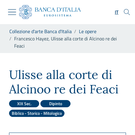
Vai al sito istituzionale
Skip to Main Content
Vai al menu di navigazione
IT
Vai alla ricerca
Vai ai contenuti
Ti trovi in:
Collezione d'arte Banca d'Italia
Le opere
Vai al footer
Francesco Hayez, Ulisse alla corte di Alcinoo re dei
Feaci
Francesco Hayez, Ulisse alla c
Ulisse alla corte di
Alcinoo re dei Feaci
XIX Sec.
Dipinto
Biblico - Storico - Mitologico