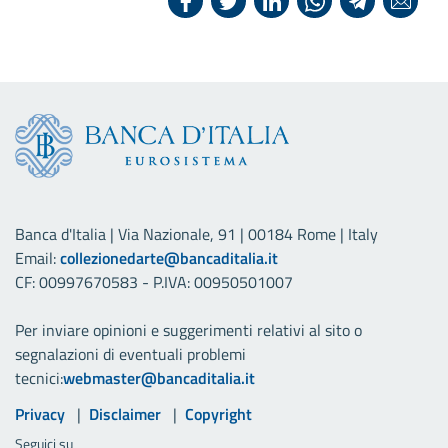
Banca d'Italia | Via Nazionale, 91 | 00184 Rome | Italy
Email:
collezionedarte@bancaditalia.it
CF: 00997670583 - P.IVA: 00950501007
Per inviare opinioni e suggerimenti relativi al sito o
segnalazioni di eventuali problemi
tecnici:
webmaster@bancaditalia.it
Link utili
Privacy
Disclaimer
Copyright
Seguici su