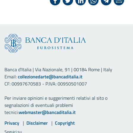
Banca d'Italia | Via Nazionale, 91 | 00184 Rome | Italy
Email:
collezionedarte@bancaditalia.it
CF: 00997670583 - P.IVA: 00950501007
Per inviare opinioni e suggerimenti relativi al sito o
segnalazioni di eventuali problemi
tecnici:
webmaster@bancaditalia.it
Link utili
Privacy
Disclaimer
Copyright
Seguici su