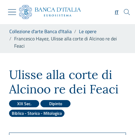
Vai al sito istituzionale
Skip to Main Content
Vai al menu di navigazione
IT
Vai alla ricerca
Vai ai contenuti
Ti trovi in:
Collezione d'arte Banca d'Italia
Le opere
Vai al footer
Francesco Hayez, Ulisse alla corte di Alcinoo re dei
Feaci
Francesco Hayez, Ulisse alla c
Ulisse alla corte di
Alcinoo re dei Feaci
XIX Sec.
Dipinto
Biblico - Storico - Mitologico