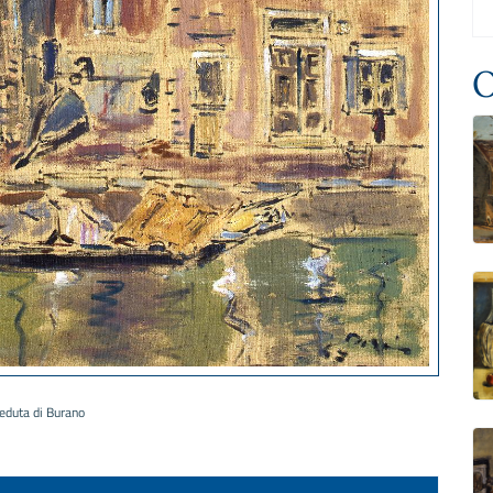
O
eduta di Burano