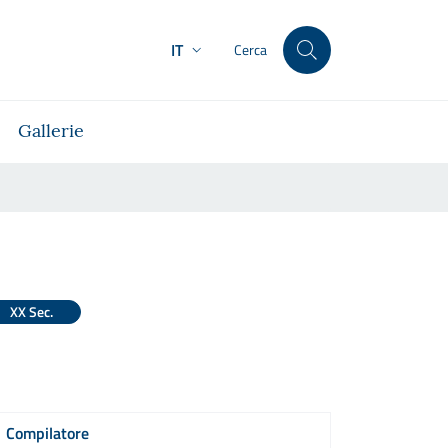
IT
Cerca
Gallerie
XX Sec.
Compilatore