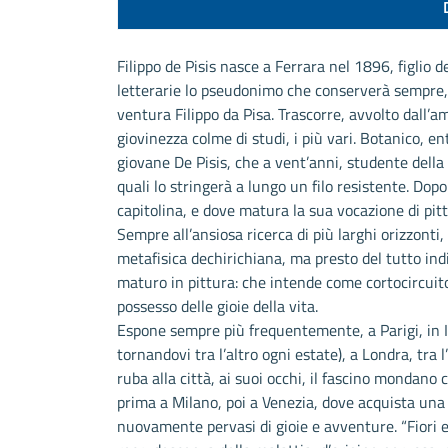
Filippo de Pisis nasce a Ferrara nel 1896, figlio d
letterarie lo pseudonimo che conserverà sempre, i
ventura Filippo da Pisa. Trascorre, avvolto dall’a
giovinezza colme di studi, i più vari. Botanico, en
giovane De Pisis, che a vent’anni, studente della f
quali lo stringerà a lungo un filo resistente. Dop
capitolina, e dove matura la sua vocazione di pitt
Sempre all’ansiosa ricerca di più larghi orizzonti,
metafisica dechirichiana, ma presto del tutto i
maturo in pittura: che intende come cortocircuit
possesso delle gioie della vita.
Espone sempre più frequentemente, a Parigi, in It
tornandovi tra l’altro ogni estate), a Londra, tra l
ruba alla città, ai suoi occhi, il fascino mondano c
prima a Milano, poi a Venezia, dove acquista una
nuovamente pervasi di gioie e avventure. “Fiori et