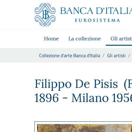
Vai al sito istituzionale
Skip to Main Content
Vai al menu di navigazione
Vai alla ricerca
Vai ai contenuti
Vai al footer
Home
La collezione
Gli artist
Ti trovi in:
Collezione d'arte Banca d'Italia
Gli artisti
Filippo De Pisis
Filippo De Pisis
(
1896 - Milano 195