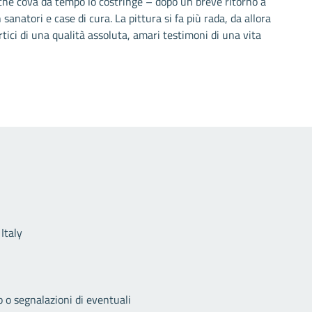
 che cova da tempo lo costringe – dopo un breve ritorno a
 sanatori e case di cura. La pittura si fa più rada, da allora
rtici di una qualità assoluta, amari testimoni di una vita
Link utili
Italy
o o segnalazioni di eventuali