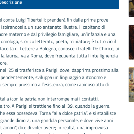
Descrizione
el conte Luigi Tibertelli; prenderà fin dalle prime prove
spirandosi a un suo antenato illustre, il capitano di
more materno e dal privilegio famigliare, un’infanzia e una
tomologo, storico letterato, poeta, miniatore; è tutto ciò il
acoltà di Lettere a Bologna, conosce i fratelli De Chirico, ai
o la laurea, va a Roma, dove frequenta tutta l’intellighenzia
ore.
 nel ’25 si trasferisce a Parigi, dove, dapprima prossimo alla
ndipendentemente, sviluppa un linguaggio autonomo e
o sempre prossimo all’esistenza, come rapinoso atto di
alia (con la patria non interrompe mai i contatti,
’altro. A Parigi si trattiene fino al ’39, quando la guerra
he essa possedeva. Torna “alla dolce patria”, e si stabilisce
 grande dimora, una gondola personale, e dove vive anni
 amori”, dice di voler avere; in realtà, una improvvisa