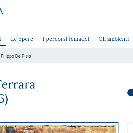
i
Le opere
I percorsi tematici
Gli ambienti
Filippo De Pisis
Ferrara
6)