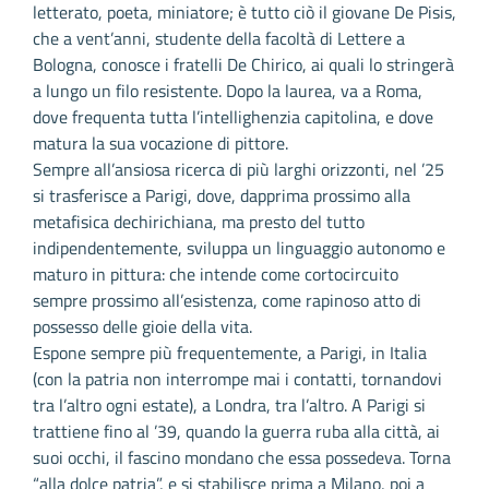
letterato, poeta, miniatore; è tutto ciò il giovane De Pisis,
che a vent’anni, studente della facoltà di Lettere a
Bologna, conosce i fratelli De Chirico, ai quali lo stringerà
a lungo un filo resistente. Dopo la laurea, va a Roma,
dove frequenta tutta l’intellighenzia capitolina, e dove
matura la sua vocazione di pittore.
Sempre all’ansiosa ricerca di più larghi orizzonti, nel ’25
si trasferisce a Parigi, dove, dapprima prossimo alla
metafisica dechirichiana, ma presto del tutto
indipendentemente, sviluppa un linguaggio autonomo e
maturo in pittura: che intende come cortocircuito
sempre prossimo all’esistenza, come rapinoso atto di
possesso delle gioie della vita.
Espone sempre più frequentemente, a Parigi, in Italia
(con la patria non interrompe mai i contatti, tornandovi
tra l’altro ogni estate), a Londra, tra l’altro. A Parigi si
trattiene fino al ’39, quando la guerra ruba alla città, ai
suoi occhi, il fascino mondano che essa possedeva. Torna
“alla dolce patria”, e si stabilisce prima a Milano, poi a