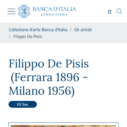
Vai al sito istituzionale
Skip to Main Content
Vai al menu di navigazione
IT
Vai alla ricerca
Vai ai contenuti
Ti trovi in:
Collezione d'arte Banca d'Italia
Gli artisti
Vai al footer
Filippo De Pisis
Filippo De Pisis
Filippo De Pisis
(Ferrara 1896 -
Milano 1956)
XX Sec.