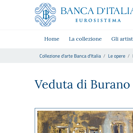
Vai al sito istituzionale
Skip to Main Content
Vai al menu di navigazione
Vai alla ricerca
Vai ai contenuti
Vai al footer
Home
La collezione
Gli artist
Ti trovi in:
Collezione d'arte Banca d'Italia
Le opere
Filippo De Pisis, Veduta di B
Veduta di Burano