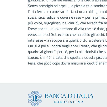
gondola su un canale veneziano, e dietro ad essa
Senza prestigio od orpelli, la piccola tela sembra 
l’aria ferma e come rarefatta di una calda giorna
sua antica radice, e dove s’è reso – per la prima vo
più volte, orgoglioso, nel diario), che arreda fra m
Forse anche il nuovo tenore di vita che s’è dato,
veneziano del Settecento che ha sotto gli occhi, 
interesse – a recuperare quella pittura celere e 
Parigi e poi a Londra negli anni Trenta, che gli c
quadro al giorno”: per sé, per i collezionisti che s
studio. È il ’47 la data che spetta a questa piccol
Pisis, che poco dopo dovrà misurarsi quotidianam