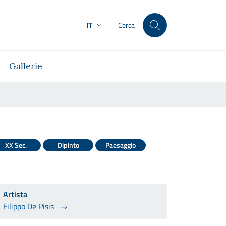
IT
Cerca
Gallerie
XX Sec.
Dipinto
Paesaggio
Artista
Filippo De Pisis