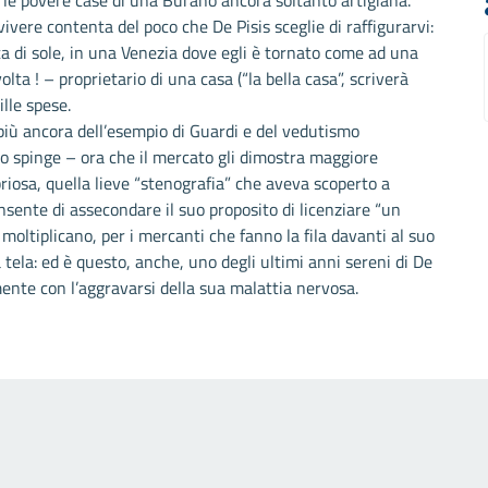
 le povere case di una Burano ancora soltanto artigiana.
vivere contenta del poco che De Pisis sceglie di raffigurarvi:
ta di sole, in una Venezia dove egli è tornato come ad una
lta ! – proprietario di una casa (“la bella casa”, scriverà
ille spese.
 più ancora dell’esempio di Guardi e del vedutismo
lo spinge – ora che il mercato gli dimostra maggiore
briosa, quella lieve “stenografia” che aveva scoperto a
onsente di assecondare il suo proposito di licenziare “un
i moltiplicano, per i mercanti che fanno la fila davanti al suo
a tela: ed è questo, anche, uno degli ultimi anni sereni di De
ente con l’aggravarsi della sua malattia nervosa.