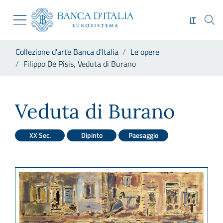
Vai al sito istituzionale
Skip to Main Content
Vai al menu di navigazione
IT
Vai alla ricerca
Vai ai contenuti
Ti trovi in:
Collezione d'arte Banca d'Italia
Le opere
Vai al footer
Filippo De Pisis, Veduta di Burano
Filippo De Pisis, Veduta di B
Veduta di Burano
XX Sec.
Dipinto
Paesaggio