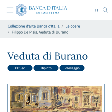
Vai al sito istituzionale
Skip to Main Content
Vai al menu di navigazione
IT
Vai alla ricerca
Vai ai contenuti
Ti trovi in:
Collezione d'arte Banca d'Italia
Le opere
Vai al footer
Filippo De Pisis, Veduta di Burano
Filippo De Pisis, Veduta di B
Veduta di Burano
XX Sec.
Dipinto
Paesaggio