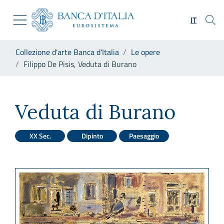
Vai al sito istituzionale
Skip to Main Content
Vai al menu di navigazione
IT
Vai alla ricerca
Vai ai contenuti
Ti trovi in:
Collezione d'arte Banca d'Italia
Le opere
Vai al footer
Filippo De Pisis, Veduta di Burano
Filippo De Pisis, Veduta di B
Veduta di Burano
XX Sec.
Dipinto
Paesaggio