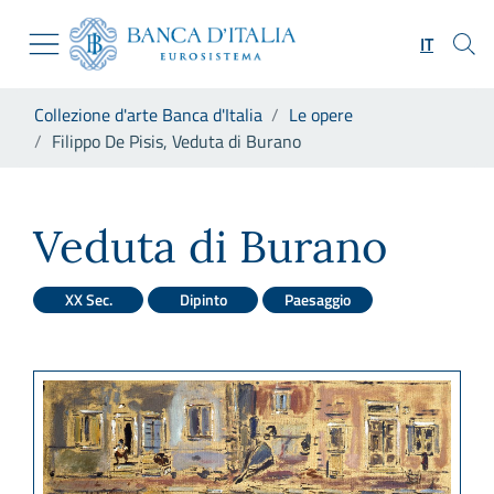
Vai al sito istituzionale
Skip to Main Content
Vai al menu di navigazione
IT
Vai alla ricerca
Vai ai contenuti
Ti trovi in:
Collezione d'arte Banca d'Italia
Le opere
Vai al footer
Filippo De Pisis, Veduta di Burano
Filippo De Pisis, Veduta di B
Veduta di Burano
XX Sec.
Dipinto
Paesaggio