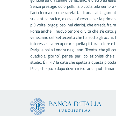
gondola su un canale veneziano, e dietro ad essa
Senza prestigio od orpelli, la piccola tela sembra 
l’aria ferma e come rarefatta di una calda giorna
sua antica radice, e dove s’è reso – per la prima vo
più volte, orgoglioso, nel diario), che arreda fra m
Forse anche il nuovo tenore di vita che s’è dato,
veneziano del Settecento che ha sotto gli occhi, 
interesse – a recuperare quella pittura celere e 
Parigi e poi a Londra negli anni Trenta, che gli c
quadro al giorno”: per sé, per i collezionisti che s
studio. È il ’47 la data che spetta a questa piccol
Pisis, che poco dopo dovrà misurarsi quotidianam