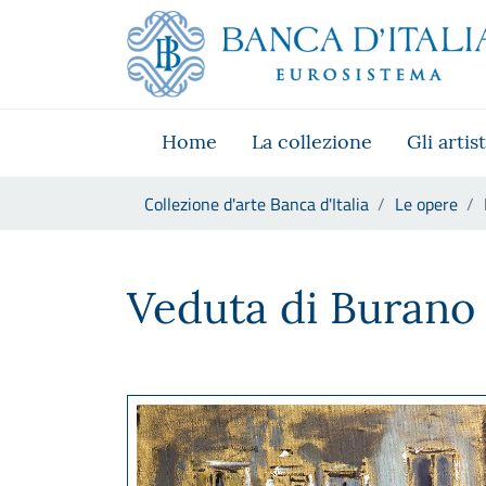
Vai al sito istituzionale
Skip to Main Content
Vai al menu di navigazione
Vai alla ricerca
Vai ai contenuti
Vai al footer
Home
La collezione
Gli artist
Ti trovi in:
Collezione d'arte Banca d'Italia
Le opere
Filippo De Pisis, Veduta di B
Veduta di Burano