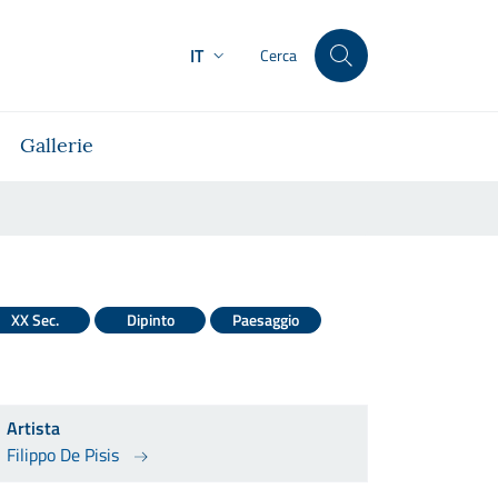
IT
Cerca
Gallerie
XX Sec.
Dipinto
Paesaggio
Artista
Filippo De Pisis