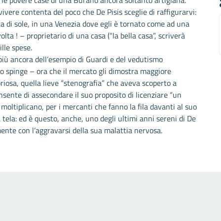
 le povere case di una Burano ancora soltanto artigiana.
vivere contenta del poco che De Pisis sceglie di raffigurarvi:
ta di sole, in una Venezia dove egli è tornato come ad una
lta ! – proprietario di una casa (“la bella casa”, scriverà
ille spese.
 più ancora dell’esempio di Guardi e del vedutismo
lo spinge – ora che il mercato gli dimostra maggiore
briosa, quella lieve “stenografia” che aveva scoperto a
onsente di assecondare il suo proposito di licenziare “un
i moltiplicano, per i mercanti che fanno la fila davanti al suo
a tela: ed è questo, anche, uno degli ultimi anni sereni di De
ente con l’aggravarsi della sua malattia nervosa.