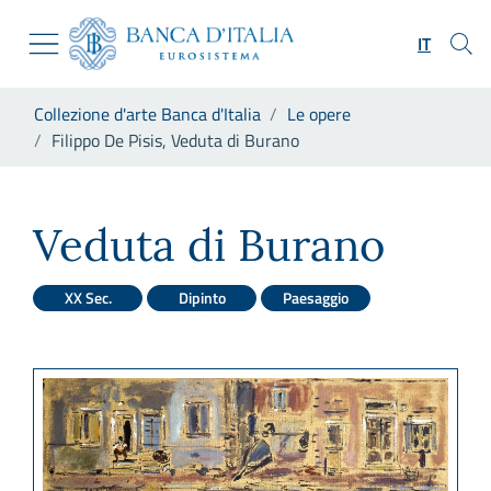
Vai al sito istituzionale
Skip to Main Content
Vai al menu di navigazione
IT
Vai alla ricerca
Vai ai contenuti
Ti trovi in:
Collezione d'arte Banca d'Italia
Le opere
Vai al footer
Filippo De Pisis, Veduta di Burano
Filippo De Pisis, Veduta di B
Veduta di Burano
XX Sec.
Dipinto
Paesaggio