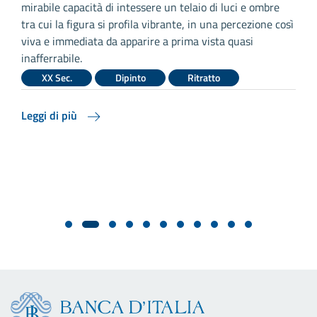
mirabile capacità di intessere un telaio di luci e ombre
l
tra cui la figura si profila vibrante, in una percezione così
a
viva e immediata da apparire a prima vista quasi
B
inafferrabile.
a
XX Sec.
Dipinto
Ritratto
di
Leggi di più
L