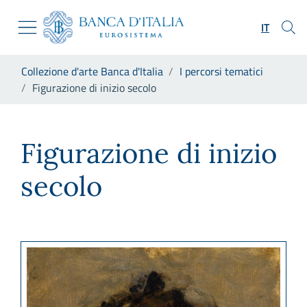
Vai al sito istituzionale
Skip to Main Content
Vai al menu di navigazione
IT
Vai alla ricerca
Vai ai contenuti
Ti trovi in:
Collezione d'arte Banca d'Italia
I percorsi tematici
Vai al footer
Figurazione di inizio secolo
Figurazione di inizio secolo
Figurazione di inizio
secolo