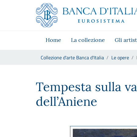
Vai al sito istituzionale
Skip to Main Content
Vai al menu di navigazione
Vai alla ricerca
Vai ai contenuti
Vai al footer
Home
La collezione
Gli artist
Ti trovi in:
Collezione d'arte Banca d'Italia
Le opere
Ferruccio Ferrazzi, Tempesta 
Tempesta sulla va
dell’Aniene