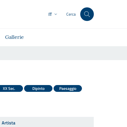
IT
Cerca
Gallerie
XX Sec.
Dipinto
Paesaggio
Artista