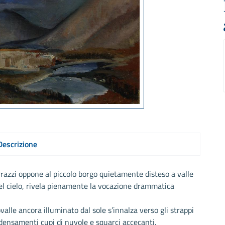
Descrizione
rrazzi oppone al piccolo borgo quietamente disteso a valle
del cielo, rivela pienamente la vocazione drammatica
valle ancora illuminato dal sole s’innalza verso gli strappi
ddensamenti cupi di nuvole e squarci accecanti.