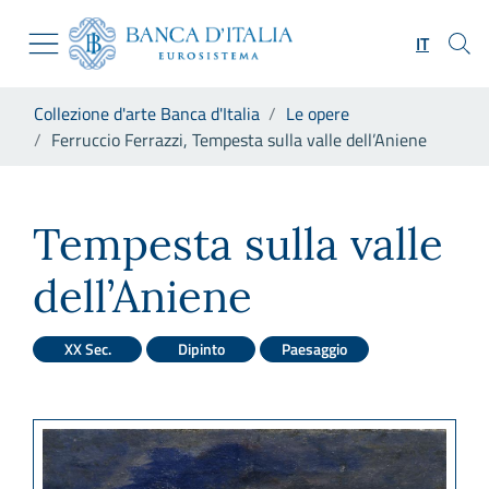
Vai al sito istituzionale
Skip to Main Content
Vai al menu di navigazione
IT
Vai alla ricerca
Vai ai contenuti
Ti trovi in:
Collezione d'arte Banca d'Italia
Le opere
Vai al footer
Ferruccio Ferrazzi, Tempesta sulla valle dell’Aniene
Ferruccio Ferrazzi, Tempesta 
Tempesta sulla valle
dell’Aniene
XX Sec.
Dipinto
Paesaggio